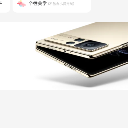
护
个性美学
(不包含小爱定制)