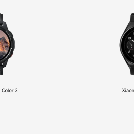
h
Color 2
Xiao